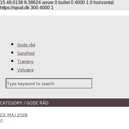
15
49.0138
8.38624
arrow
0
bullet
0
4000
1
0
horizontal
https://spud.dk
300
4000
1
Gode råd
Sundhed
Træning
Velvære
CATEGORY / GODE RÅD
23. MAJ 2026
0